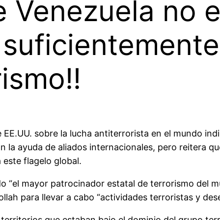
e Venezuela no e
suficientemente 
rismo!!
EE.UU. sobre la lucha antiterrorista en el mundo in
on la ayuda de aliados internacionales, pero reitera 
este flagelo global.
do “el mayor patrocinador estatal de terrorismo del mu
lah para llevar a cabo “actividades terroristas y dese
 territorios que estaban bajo el dominio del grupo terr