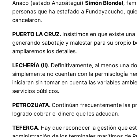
Anaco (estado Anzoátegui)
Simón Blondel
, fam
personas que ha estafado a Fundayacucho, quiene
cancelaron.
PUERTO LA CRUZ.
Insistimos en que existe una
generando sabotaje y malestar para su propio ben
ampliaremos los detalles.
LECHERÍA (II).
Definitivamente, al menos una do
simplemente no cuentan con la permisología nec
iniciaran sin tomar en cuenta las variables amb
servicios públicos.
PETROZUATA.
Continúan frecuentemente las pr
logrado cobrar el dinero que les adeudan.
TEFERCA.
Hay que reconocer la gestión que es
administración de los terminales marítimos de P