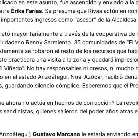
icado en este asunto, fue ascendido y enviado a la 
istra
Érika Farías
. Se presume que Rivas actúo en comp
mportantes ingresos como “asesor” de la Alcaldesa d
etó mayoritariamente a través de la cooperativa de 
 ciudadano Renny Sarmiento. 35 comunidades de “El Vi
stamente se robaron el resto de los recursos que hab
te practicara una visita a la zona y quedará impresi
“El Viñedo”. No hay responsables ni presos, ni mucho 
lo en el estado Anzoátegui, Noel Azócar, recibió den
s, guardando silencio cómplice. Esperemos que el P
que ahora no actúa en hechos de corrupción? La revol
s sandinistas, quienes salieron del poder años atrás
o Anzoátegui)
Gustavo Marcano
le estaría enviando em