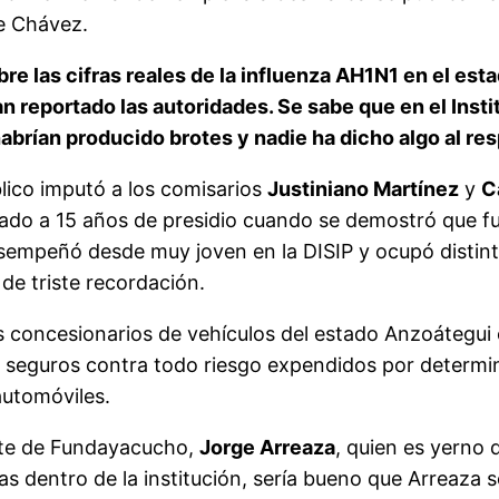
de Chávez.
re las cifras reales de la influenza AH1N1 en el es
reportado las autoridades. Se sabe que en el Instit
abrían producido brotes y nadie ha dicho algo al re
blico imputó a los comisarios
Justiniano Martínez
y
C
ado a 15 años de presidio cuando se demostró que fu
sempeñó desde muy joven en la DISIP y ocupó distint
 de triste recordación.
 concesionarios de vehículos del estado Anzoátegui 
ive seguros contra todo riesgo expendidos por determ
automóviles.
nte de Fundayacucho,
Jorge Arreaza
, quien es yerno
 dentro de la institución, sería bueno que Arreaza se 