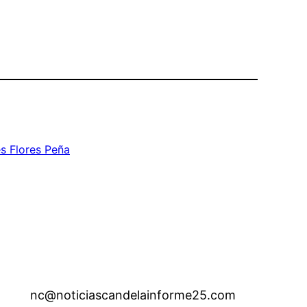
es Flores Peña
nc@noticiascandelainforme25.com