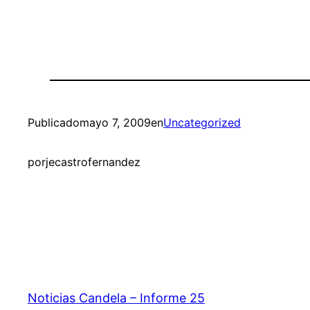
Publicado
mayo 7, 2009
en
Uncategorized
por
jecastrofernandez
Noticias Candela – Informe 25