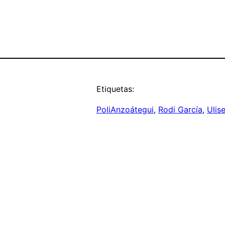
Etiquetas:
PoliAnzoátegui
, 
Rodi García
, 
Ulis