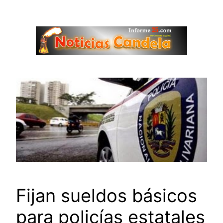
Saltar
al
contenido
Fijan sueldos básicos
para policías estatales