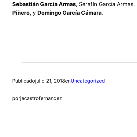
Sebastián García Armas
, Serafín García Armas,
Piñero
, y
Domingo García Cámara
.
Publicado
julio 21, 2018
en
Uncategorized
por
jecastrofernandez