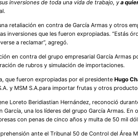
us inversiones de toda una vida de trabajo, y
a quie
l.
na retaliación en contra de García Armas y otros empr
las inversiones que les fueron expropiadas. “Estás 
everse a reclamar”, agregó.
zación en contra del grupo empresarial García Armas 
ración de rubros y simulación de importaciones.
a, que fueron expropiadas por el presidente
Hugo Ch
.A. y MSM S.A.para importar frutas y otros producto
e Loreto Beridiastian Hernández, reconoció durante 
n García, una los líderes del grupo García Armas. En 
sas con penas de cinco años y multa de 50 mil dólare
e aprehensión ante el Tribunal 50 de Control del Área