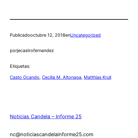
Publicado
octubre 12, 2018
en
Uncategorized
por
jecastrofernandez
Etiquetas:
Casto Ocando
, 
Cecilia M. Altonaga
, 
Matthias Krull
Noticias Candela – Informe 25
nc@noticiascandelainforme25.com