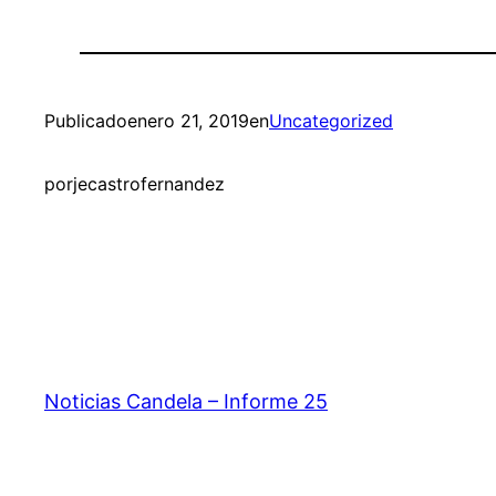
Publicado
enero 21, 2019
en
Uncategorized
por
jecastrofernandez
Noticias Candela – Informe 25