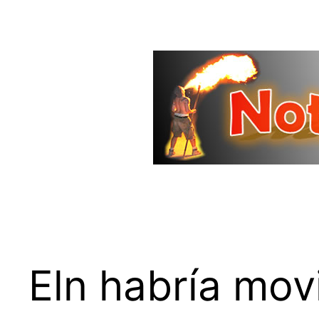
Saltar
al
contenido
Eln habría mov