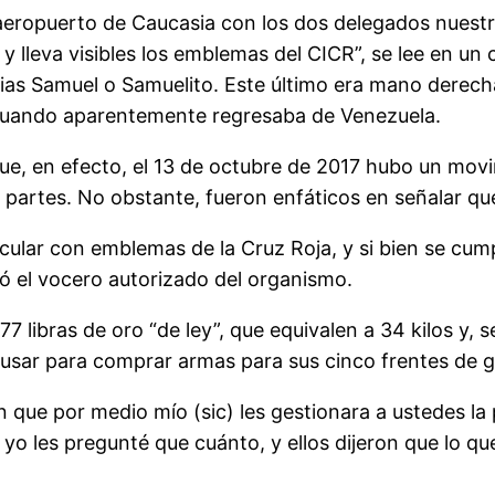
 aeropuerto de Caucasia con los dos delegados nuestr
y lleva visibles los emblemas del CICR”, se lee en un c
as Samuel o Samuelito. Este último era mano derecha 
r, cuando aparentemente regresaba de Venezuela.
e, en efecto, el 13 de octubre de 2017 hubo un mov
 partes. No obstante, fueron enfáticos en señalar que
ular con emblemas de la Cruz Roja, y si bien se cum
có el vocero autorizado del organismo.
7 libras de oro “de ley”, que equivalen a 34 kilos y, 
 usar para comprar armas para sus cinco frentes de g
ue por medio mío (sic) les gestionara a ustedes la 
 yo les pregunté que cuánto, y ellos dijeron que lo que