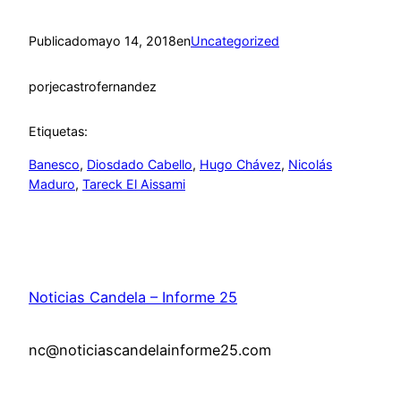
Publicado
mayo 14, 2018
en
Uncategorized
por
jecastrofernandez
Etiquetas:
Banesco
, 
Diosdado Cabello
, 
Hugo Chávez
, 
Nicolás
Maduro
, 
Tareck El Aissami
Noticias Candela – Informe 25
nc@noticiascandelainforme25.com