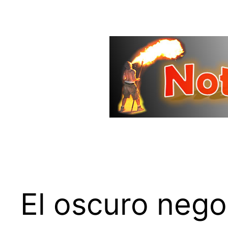
Saltar
al
contenido
El oscuro nego