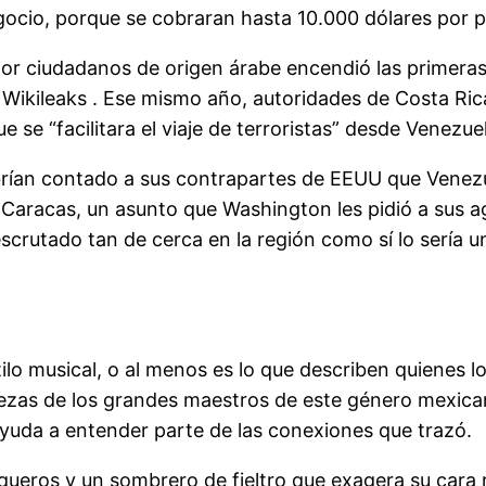
io, porque se cobraran hasta 10.000 dólares por pape
 por ciudadanos de origen árabe encendió las primer
 Wikileaks . Ese mismo año, autoridades de Costa Ric
se “facilitara el viaje de terroristas” desde Venezue
brían contado a sus contrapartes de EEUU que Venez
n Caracas, un asunto que Washington les pidió a sus 
crutado tan de cerca en la región como sí lo sería uno
lo musical, o al menos es lo que describen quienes l
zas de los grandes maestros de este género mexican
 ayuda a entender parte de las conexiones que trazó.
aqueros y un sombrero de fieltro que exagera su car