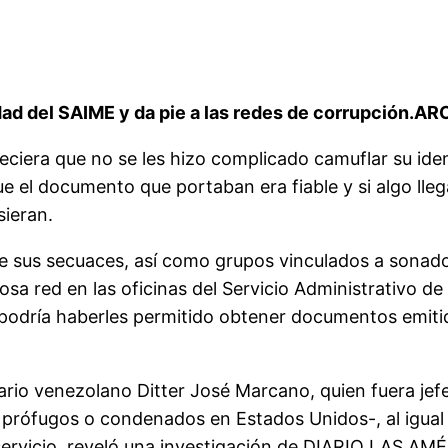
ad del SAIME y da pie a las redes de corrupción.A
reciera que no se les hizo complicado camuflar su id
 el documento que portaban era fiable y si algo lle
sieran.
 sus secuaces, así como grupos vinculados a sonados
 red en las oficinas del Servicio Administrativo de I
podría haberles permitido obtener documentos emitido
ario venezolano Ditter José Marcano, quien fuera jefe
nos prófugos o condenados en Estados Unidos-, al igua
su servicio, reveló una investigación de DIARIO LAS AM