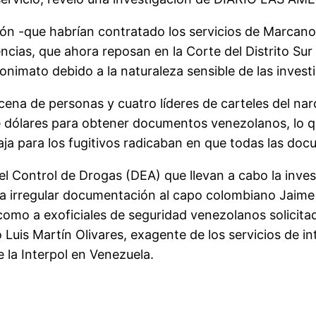
ión -que habrían contratado los servicios de Marcan
cias, que ahora reposan en la Corte del Distrito Sur d
onimato debido a la naturaleza sensible de las invest
docena de personas y cuatro líderes de carteles del n
ólares para obtener documentos venezolanos, lo que r
taja para los fugitivos radicaban en que todas las do
 el Control de Drogas (DEA) que llevan a cabo la inv
ra irregular documentación al capo colombiano Jaime
así como a exoficiales de seguridad venezolanos solici
Luis Martín Olivares, exagente de los servicios de int
e la Interpol en Venezuela.