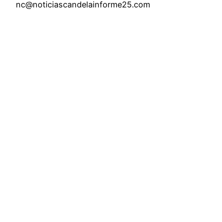
nc@noticiascandelainforme25.com