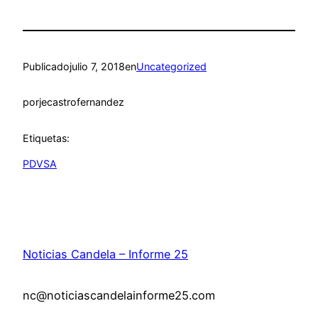
Publicado
julio 7, 2018
en
Uncategorized
por
jecastrofernandez
Etiquetas:
PDVSA
Noticias Candela – Informe 25
nc@noticiascandelainforme25.com