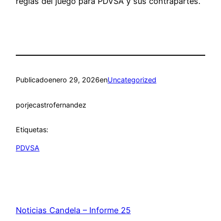
reglas del juego para PDVSA y sus contrapartes.
Publicado
enero 29, 2026
en
Uncategorized
por
jecastrofernandez
Etiquetas:
PDVSA
Noticias Candela – Informe 25