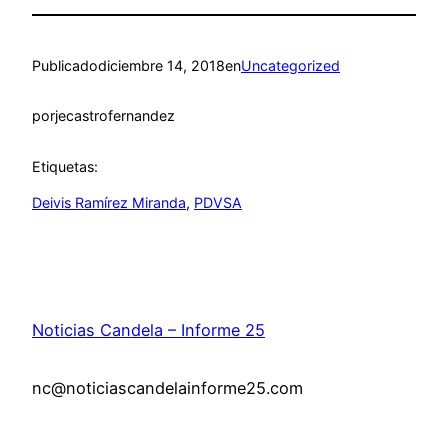
Publicado
diciembre 14, 2018
en
Uncategorized
por
jecastrofernandez
Etiquetas:
Deivis Ramírez Miranda
, 
PDVSA
Noticias Candela – Informe 25
nc@noticiascandelainforme25.com