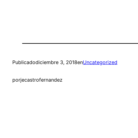
Publicado
diciembre 3, 2018
en
Uncategorized
por
jecastrofernandez