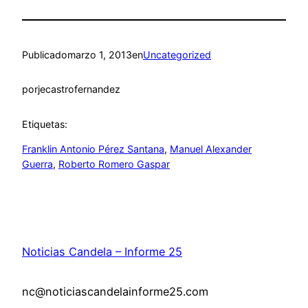
Publicado
marzo 1, 2013
en
Uncategorized
por
jecastrofernandez
Etiquetas:
Franklin Antonio Pérez Santana
, 
Manuel Alexander
Guerra
, 
Roberto Romero Gaspar
Noticias Candela – Informe 25
nc@noticiascandelainforme25.com