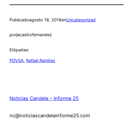
Publicado
agosto 18, 2018
en
Uncategorized
por
jecastrofernandez
Etiquetas:
PDVSA
, 
Rafael Ramírez
Noticias Candela – Informe 25
nc@noticiascandelainforme25.com