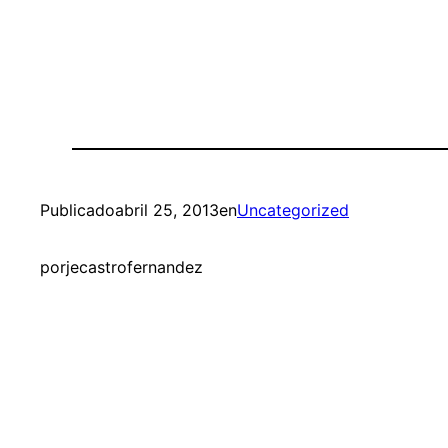
Publicado
abril 25, 2013
en
Uncategorized
por
jecastrofernandez