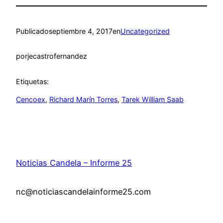
Publicado
septiembre 4, 2017
en
Uncategorized
por
jecastrofernandez
Etiquetas:
Cencoex
, 
Richard Marín Torres
, 
Tarek William Saab
Noticias Candela – Informe 25
nc@noticiascandelainforme25.com