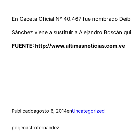
En Gaceta Oficial N° 40.467 fue nombrado Deiby
Sánchez viene a sustituir a Alejandro Boscán q
FUENTE:
http://www.ultimasnoticias.com.ve
Publicado
agosto 6, 2014
en
Uncategorized
por
jecastrofernandez