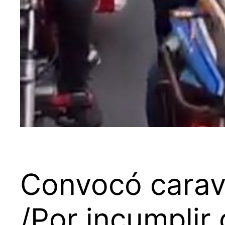
Convocó carava
/Por incumplir