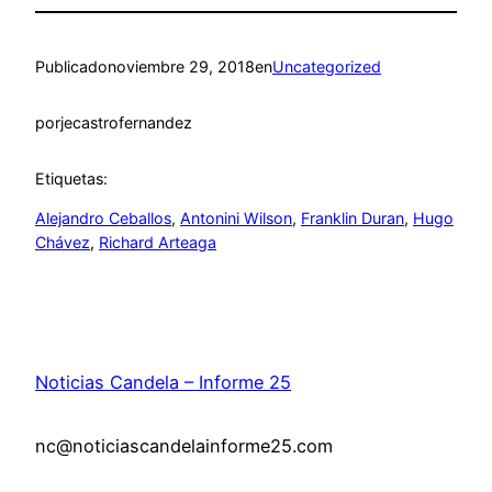
Publicado
noviembre 29, 2018
en
Uncategorized
por
jecastrofernandez
Etiquetas:
Alejandro Ceballos
, 
Antonini Wilson
, 
Franklin Duran
, 
Hugo
Chávez
, 
Richard Arteaga
Noticias Candela – Informe 25
nc@noticiascandelainforme25.com