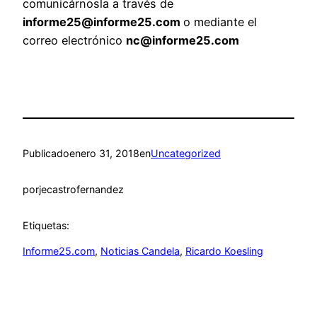
comunicárnosla a través de
informe25@informe25.com
o mediante el
correo electrónico
nc@informe25.com
Publicado
enero 31, 2018
en
Uncategorized
por
jecastrofernandez
Etiquetas:
Informe25.com
, 
Noticias Candela
, 
Ricardo Koesling