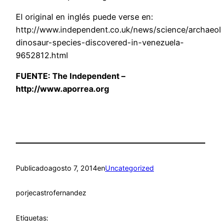
El original en inglés puede verse en:
http://www.independent.co.uk/news/science/archaeo
dinosaur-species-discovered-in-venezuela-
9652812.html
FUENTE:
The Independent –
http://www.aporrea.org
Publicado
agosto 7, 2014
en
Uncategorized
por
jecastrofernandez
Etiquetas: