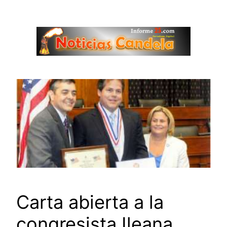
Saltar
al
contenido
Carta abierta a la
congresista Ileana