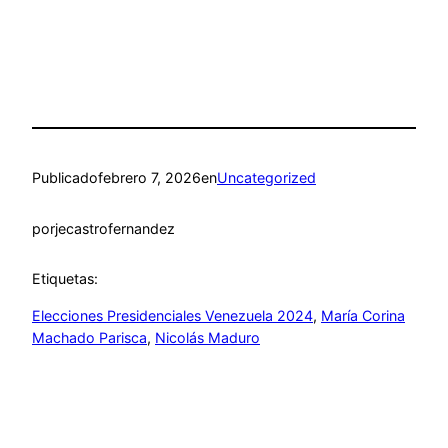
Publicado
febrero 7, 2026
en
Uncategorized
por
jecastrofernandez
Etiquetas:
Elecciones Presidenciales Venezuela 2024
, 
María Corina
Machado Parisca​
, 
Nicolás Maduro