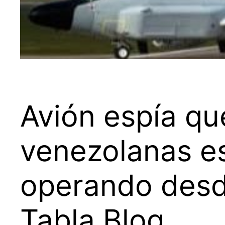
Avión espía qu
venezolanas es
operando desd
Tabla Blog