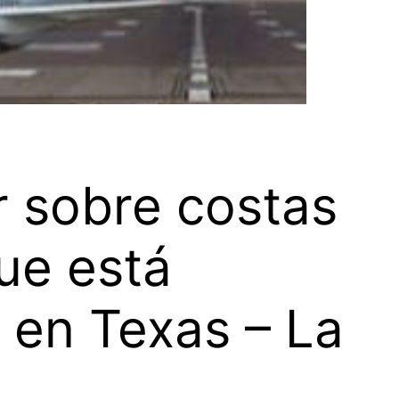
r sobre costas
ue está
 en Texas – La