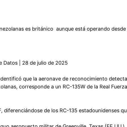
enezolanas es británico aunque está operando desde
 Datos | 28 de julio de 2025
identificó que la aeronave de reconocimiento detect
ezolanas, corresponde a un RC-135W de la Real Fuerz
AF, diferenciándose de los RC-135 estadounidenses qu
guo aeropuerto militar de Greenville, Texas (EE.UU.)