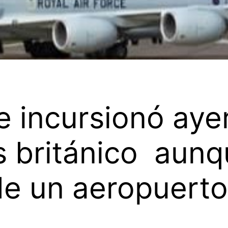
e incursionó aye
 británico aunq
e un aeropuerto