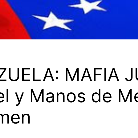
UELA: MAFIA JU
l y Manos de Met
imen