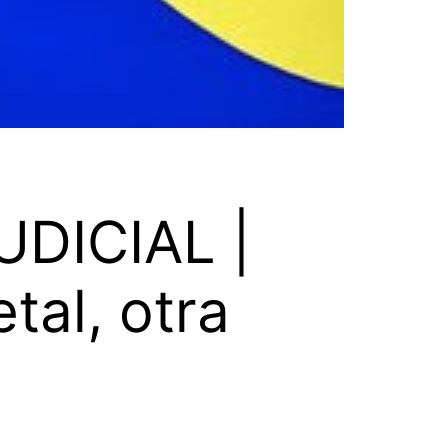
DICIAL |
al, otra