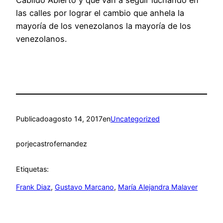
Cabildo Abierto y que van a seguir luchando en
las calles por lograr el cambio que anhela la
mayoría de los venezolanos la mayoría de los
venezolanos.
Publicado
agosto 14, 2017
en
Uncategorized
por
jecastrofernandez
Etiquetas:
Frank Diaz
, 
Gustavo Marcano
, 
María Alejandra Malaver