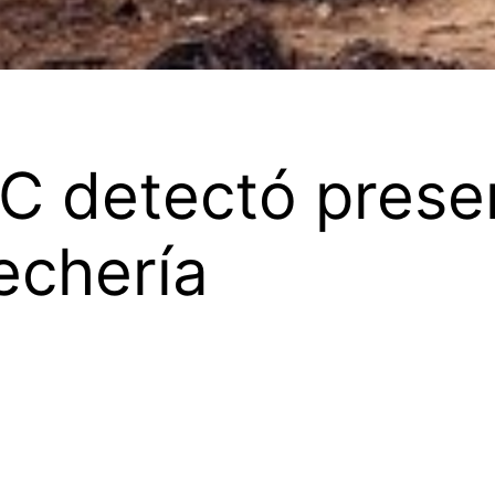
C detectó prese
echería