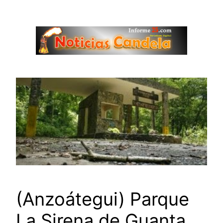
Saltar
al
contenido
(Anzoátegui) Parque
La Sirena de Guanta