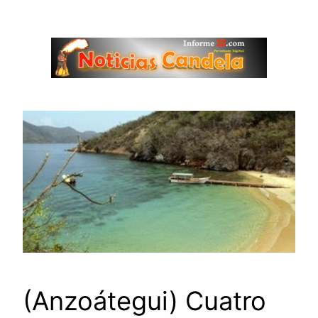
Saltar
al
contenido
(Anzoátegui) Cuatro