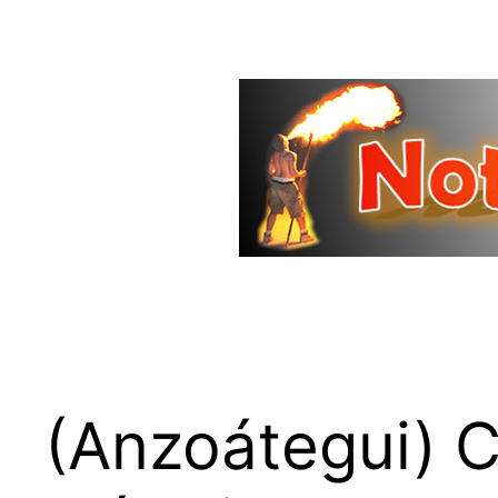
Saltar
al
contenido
(Anzoátegui) C